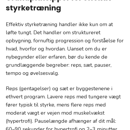
styrketræning
Effektiv styrketræning handler ikke kun om at
løfte tungt. Det handler om struktureret
opbygning, fornuftig progression og forståelse for
hvad, hvorfor og hvordan. Uanset om du er
nybegynder eller erfaren, bør du kende de
grundlæggende begreber: reps, sæt, pauser,
tempo og øvelsesvalg.
Reps (gentagelser) og sæt er byggestenene i
ethvert program. Lavere reps med tungere vægt
fører typisk til styrke, mens flere reps med
moderat vægt er vejen mod muskelvækst
(hypertrofi). Pauselængde afhænger af dit mål:
60–90 sekunder for hypertrofi og 2–3 minutter