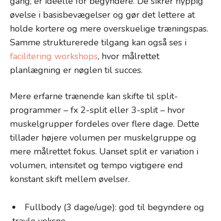
gang, er ideelle for begyndere. De sikrer hyppig
øvelse i basisbevægelser og gør det lettere at
holde kortere og mere overskuelige træningspas.
Samme strukturerede tilgang kan også ses i
facilitering workshops
, hvor målrettet
planlægning er nøglen til succes.
Mere erfarne trænende kan skifte til split-
programmer – fx 2-split eller 3-split – hvor
muskelgrupper fordeles over flere dage. Dette
tillader højere volumen per muskelgruppe og
mere målrettet fokus. Uanset split er variation i
volumen, intensitet og tempo vigtigere end
konstant skift mellem øvelser.
Fullbody (3 dage/uge): god til begyndere og
travle voksne.