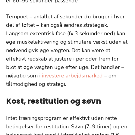
er 60–90 sekunder passende.
Tempoet – antallet af sekunder du bruger i hver
del af løftet – kan også ændres strategisk.
Langsom excentrisk fase (fx 3 sekunder ned) kan
øge muskelaktivering og stimulere vækst uden at
nødvendigvis øge vægten. Det kan være et
effektivt redskab at justere i perioder frem for
blot at øge vægten uge efter uge. Det handler –
nøjagtig som i
investere arbejdsmarked
– om
tålmodighed og strategi.
Kost, restitution og søvn
Intet træningsprogram er effektivt uden rette
betingelser for restitution. Søvn (7–9 timer) og en
balanceret kost med tilstrækkeligt protein (1,6–