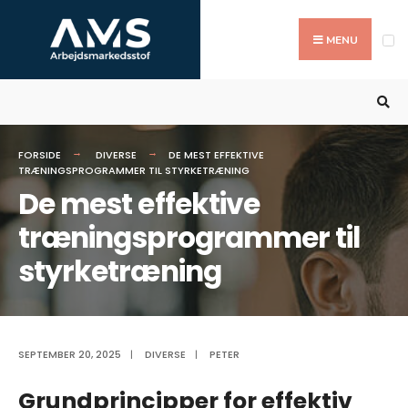
Search
Skip
for:
to
MENU
content
FORSIDE
DIVERSE
DE MEST EFFEKTIVE
TRÆNINGSPROGRAMMER TIL STYRKETRÆNING
De mest effektive
træningsprogrammer til
styrketræning
SEPTEMBER 20, 2025
|
DIVERSE
|
PETER
Grundprincipper for effektiv