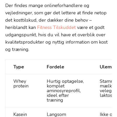
Der findes mange onlineforhandlere og
vejledninger, som gør det lettere at finde netop
det kosttilskud, der dækker dine behov –
heriblandt kan
Fitness Tilskuddet
være et godt
udgangspunkt, hvis du vil have et overblik over
kvalitetsprodukter og nyttig information om kost
og træning.
Type
Fordele
Ulempe
Whey
Hurtig optagelse,
Stammer
protein
komplet
mælk – 
aminosyreprofil,
velegne
ideel efter
laktosei
træning
Kasein
Langsom
Ikke op