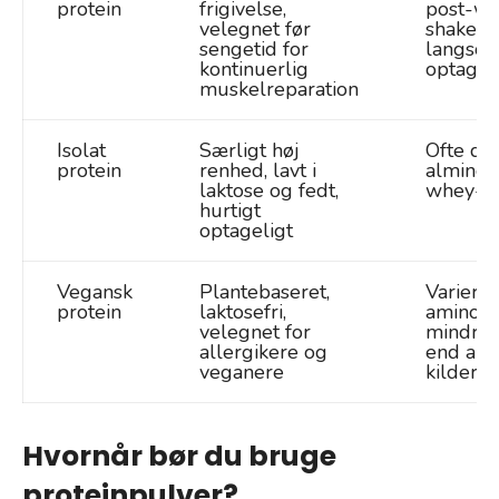
protein
frigivelse,
post-wo
velegnet før
shake p
sengetid for
langso
kontinuerlig
optagel
muskelreparation
Isolat
Særligt høj
Ofte dy
protein
renhed, lavt i
alminde
laktose og fedt,
whey-p
hurtigt
optageligt
Vegansk
Plantebaseret,
Variere
protein
laktosefri,
aminosy
velegnet for
mindre 
allergikere og
end ani
veganere
kilder
Hvornår bør du bruge
proteinpulver?