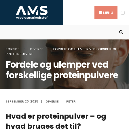
Search
Skip
for:
to
MENU
content
FORSIDE
DIVERSE
FORDELE OG ULEMPER VED FORSKELLIGE
PROTEINPULVERE
Fordele og ulemper ved
forskellige proteinpulvere
SEPTEMBER 20, 2025
|
DIVERSE
|
PETER
Hvad er proteinpulver – og
hvad bruges det til?