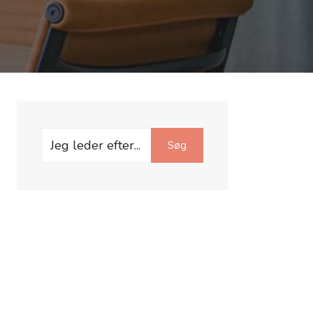
Search
Søg
for: