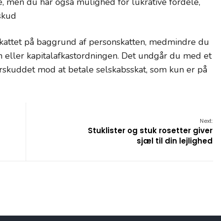
, men du har også mulighed for lukrative fordele,
skud
skattet på baggrund af personskatten, medmindre du
 eller kapitalafkastordningen. Det undgår du med et
erskuddet mod at betale selskabsskat, som kun er på
Next:
Stuklister og stuk rosetter giver
sjæl til din lejlighed