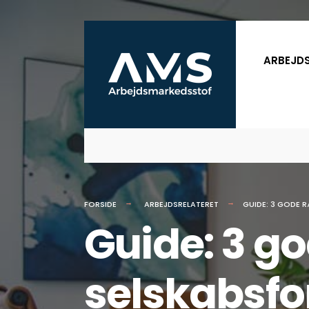
for:
Skip
to
ARBEJD
content
FORSIDE
ARBEJDSRELATERET
GUIDE: 3 GODE 
Guide: 3 go
selskabsf