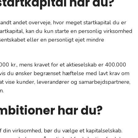
tartkapital har du?
landt andet overveje, hvor meget startkapital du er
startkapital, kan du kun starte en personlig virksomhed
ntskabet eller en personligt ejet mindre
000 kr., mens kravet for et aktieselskab er 400.000
hvis du ønsker begrænset hæftelse med lavt krav om
er at vise kunder, leverandører og samarbejdspartnere,
n.
mbitioner har du?
f din virksomhed, bør du vælge et kapitalselskab.