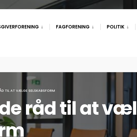
SGIVERFORENING
FAGFORENING
POLITIK
RÅD TIL AT VÆLGE SELSKABSFORM
de råd til at væ
orm