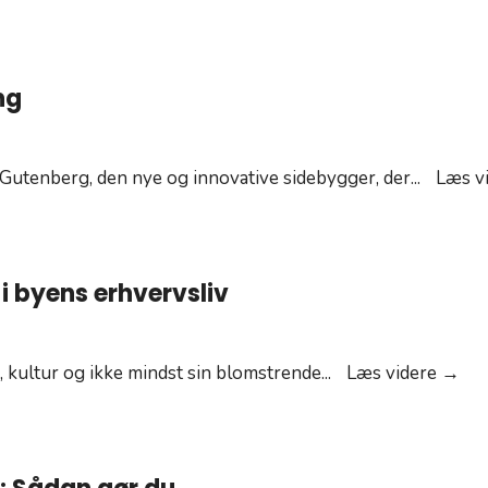
ng
 Gutenberg, den nye og innovative sidebygger, der
...
Læs v
 i byens erhvervsliv
At
, kultur og ikke mindst sin blomstrende
...
Læs videre →
væ
rev
i