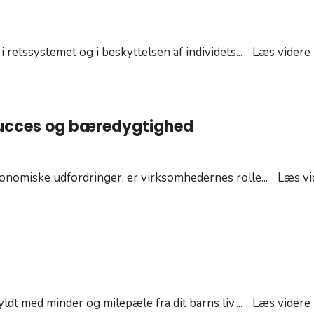
e
i retssystemet og i beskyttelsen af individets
...
Læs videre
succes og bæredygtighed
konomiske udfordringer, er virksomhedernes rolle
...
Læs vi
yldt med minder og milepæle fra dit barns liv.
...
Læs videre