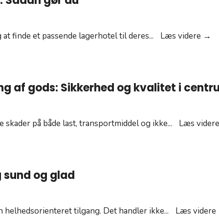
rv: Sådan gør du
Aar
En
cen
A
at finde et passende lagerhotel til deres
...
Læs videre →
rol
fi
i
de
by
ri
erh
ng af gods: Sikkerhed og kvalitet i cent
la
til
er
e skader på både last, transportmiddel og ikke
...
Læs vider
S
g
d
g sund og glad
n helhedsorienteret tilgang. Det handler ikke
...
Læs videre