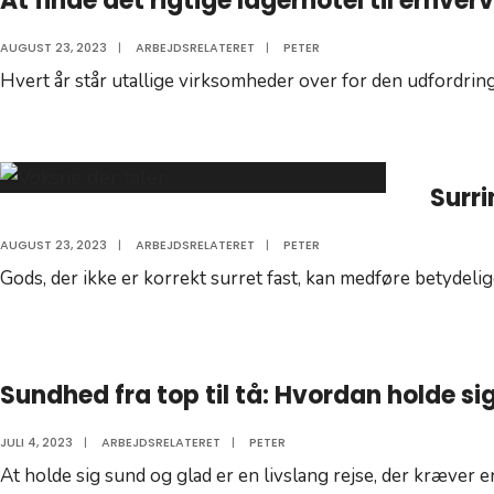
At finde det rigtige lagerhotel til erhve
AUGUST 23, 2023
|
ARBEJDSRELATERET
|
PETER
Hvert år står utallige virksomheder over for den udfordring 
Surri
AUGUST 23, 2023
|
ARBEJDSRELATERET
|
PETER
Gods, der ikke er korrekt surret fast, kan medføre betydelig
Sundhed fra top til tå: Hvordan holde si
JULI 4, 2023
|
ARBEJDSRELATERET
|
PETER
At holde sig sund og glad er en livslang rejse, der kræver e