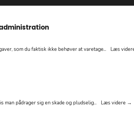
sadministration
gaver, som du faktisk ikke behøver at varetage
...
Læs vider
A
hvis man pådrager sig en skade og pludselig
...
Læs videre →
s
v