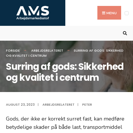
Search
Skip
for:
to
MENU
content
FORSIDE
ARBEJDSRELATERET
SURRING AF GODS: SIKKERHED
OG KVALITET I CENTRUM
Surring af gods: Sikkerhed
og kvalitet i centrum
AUGUST 23, 2023
|
ARBEJDSRELATERET
|
PETER
Gods, der ikke er korrekt surret fast, kan medføre
betydelige skader på både last, transportmiddel