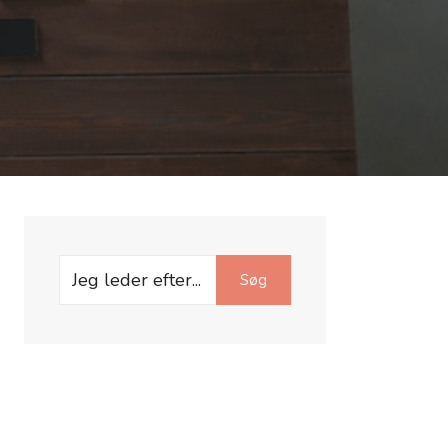
Search
Søg
for: