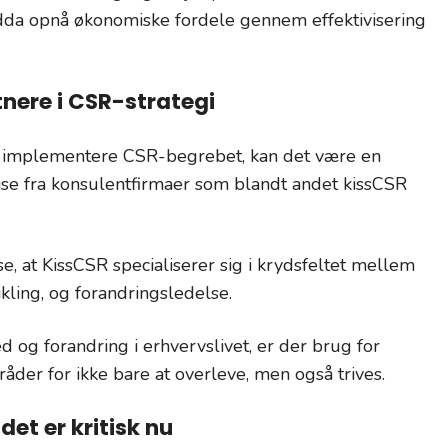
dda opnå økonomiske fordele gennem effektivisering
tnere i CSR-strategi
g implementere CSR-begrebet, kan det være en
ise fra konsulentfirmaer som blandt andet kissCSR
 at KissCSR specialiserer sig i krydsfeltet mellem
ikling, og forandringsledelse.
og forandring i erhvervslivet, er der brug for
åder for ikke bare at overleve, men også trives.
et er kritisk nu