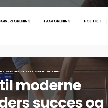
SGIVERFORENING
FAGFORENING
POLITIK
VIRKSOMHEDERS SUCCES OG BÆREDYGTIGHED
 til moderne
ders succes og