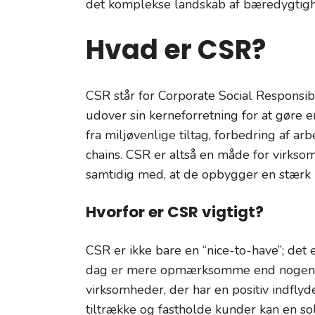
det komplekse landskab af bæredygtigh
Hvad er CSR?
CSR står for Corporate Social Responsibil
udover sin kerneforretning for at gøre e
fra miljøvenlige tiltag, forbedring af a
chains. CSR er altså en måde for virks
samtidig med, at de opbygger en stærk b
Hvorfor er CSR vigtigt?
CSR er ikke bare en “nice-to-have”; det 
dag er mere opmærksomme end nogensi
virksomheder, der har en positiv indfly
tiltrække og fastholde kunder kan en so