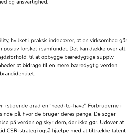
ed og ansvarlighed.
ity, hvilket i praksis indebærer, at en virksomhed går
n positiv forskel i samfundet. Det kan dække over alt
rbejdsforhold, til at opbygge bæredygtige supply
omheder at bidrage til en mere bæredygtig verden
randidentitet.
er i stigende grad en “need-to-have”. Forbrugerne i
nde på, hvor de bruger deres penge. De søger
delse på verden og skyr dem, der ikke gør. Udover at
lid CSR-strategi også hjælpe med at tiltrække talent,