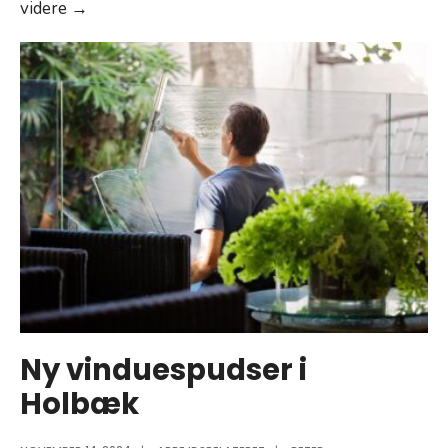
Sådan
videre →
lander
du
drømmejobbet
–
fra
CV
til
samtale
Ny vinduespudser i
Holbæk​