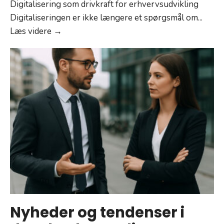
Digitalisering som drivkraft for erhvervsudvikling
Digitaliseringen er ikke længere et spørgsmål om
...
Digitalisering
Læs videre →
og
fremtidens
erhverv
Nyheder og tendenser i