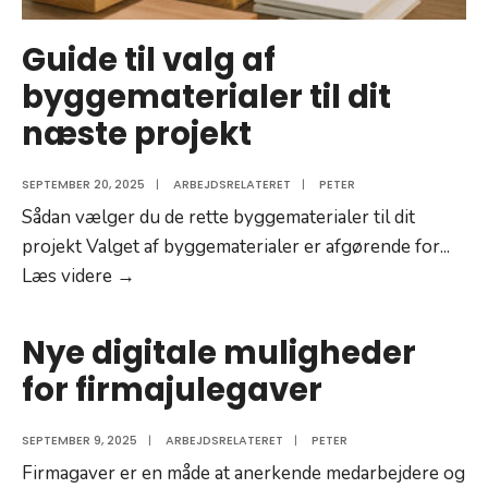
Guide til valg af
byggematerialer til dit
næste projekt
SEPTEMBER 20, 2025
|
ARBEJDSRELATERET
|
PETER
Sådan vælger du de rette byggematerialer til dit
projekt Valget af byggematerialer er afgørende for
...
Guide
Læs videre →
til
valg
Nye digitale muligheder
af
for firmajulegaver
byggematerialer
til
SEPTEMBER 9, 2025
|
ARBEJDSRELATERET
|
PETER
dit
Firmagaver er en måde at anerkende medarbejdere og
næste