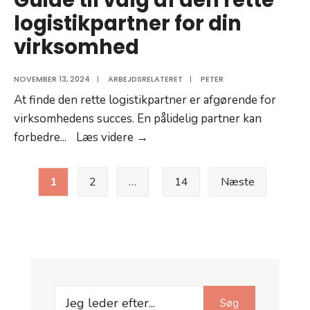
logistikpartner for din
virksomhed
NOVEMBER 13, 2024
|
ARBEJDSRELATERET
|
PETER
At finde den rette logistikpartner er afgørende for
virksomhedens succes. En pålidelig partner kan
Guide
forbedre
...
Læs videre →
til
Indlægsinddeling
valg
1
2
…
14
Næste
af
den
rette
logistikpartner
for
din
Search
Søg
virksomhed