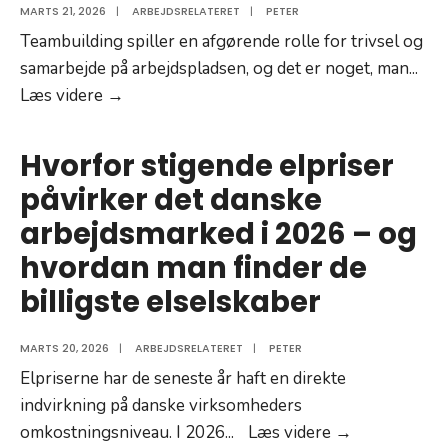
MARTS 21, 2026
|
ARBEJDSRELATERET
|
PETER
Teambuilding spiller en afgørende rolle for trivsel og
samarbejde på arbejdspladsen, og det er noget, man
...
Derfor
Læs videre →
må
din
Hvorfor stigende elpriser
arbejdsplads
påvirker det danske
ikke
arbejdsmarked i 2026 – og
nedprioritere
teambuilding
hvordan man finder de
billigste elselskaber
MARTS 20, 2026
|
ARBEJDSRELATERET
|
PETER
Elpriserne har de seneste år haft en direkte
indvirkning på danske virksomheders
Hvorfor
omkostningsniveau. I 2026
...
Læs videre →