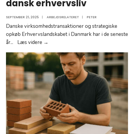
dansk erhvervsliv
SEPTEMBER 21, 2025
|
ARBEJDSRELATERET
|
PETER
Danske virksomhedstransaktioner og strategiske
opkøb Erhvervslandskabet i Danmark har i de seneste
Nyheder
år
...
Læs videre →
og
tendenser
i
dansk
erhvervsliv