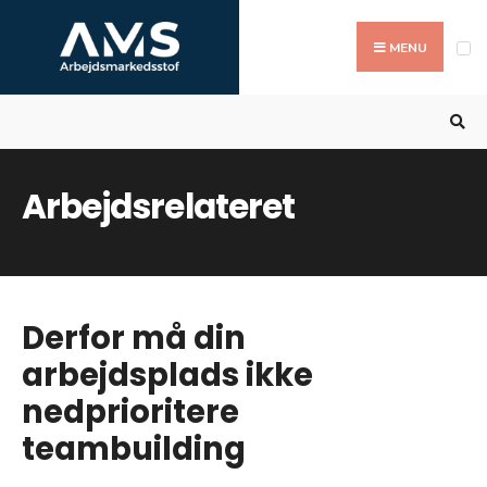
Search
Skip
for:
to
MENU
content
Arbejdsrelateret
Derfor må din
arbejdsplads ikke
nedprioritere
teambuilding