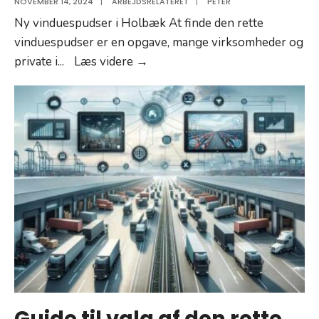
NOVEMBER 14, 2024
|
ARBEJDSRELATERET
|
PETER
Ny vinduespudser i Holbæk At finde den rette
vinduespudser er en opgave, mange virksomheder og
Ny
private i
...
Læs videre →
vinduespudser
i
Holbæk​
Guide til valg af den rette