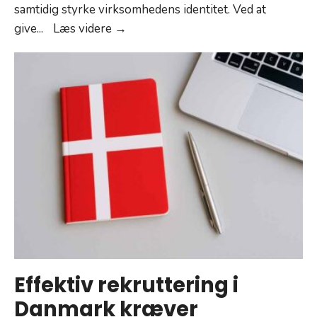
samtidig styrke virksomhedens identitet. Ved at
projekt
Nye
give
...
Læs videre →
digitale
muligheder
for
firmajulegaver
Effektiv rekruttering i
Danmark kræver