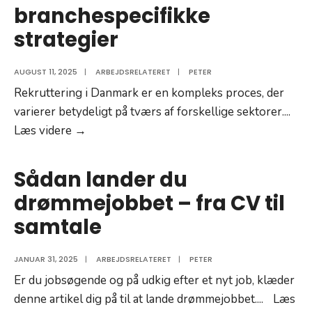
branchespecifikke
strategier
AUGUST 11, 2025
|
ARBEJDSRELATERET
|
PETER
Rekruttering i Danmark er en kompleks proces, der
varierer betydeligt på tværs af forskellige sektorer.
...
Effektiv
Læs videre →
rekruttering
i
Sådan lander du
Danmark
drømmejobbet – fra CV til
kræver
samtale
branchespecifikke
strategier
JANUAR 31, 2025
|
ARBEJDSRELATERET
|
PETER
Er du jobsøgende og på udkig efter et nyt job, klæder
denne artikel dig på til at lande drømmejobbet.
...
Læs