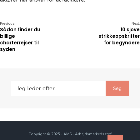
Previous:
Next:
Sådan finder du
10 sjove
billige
strikkeopskrifter
charterrejser til
for begyndere
syden
Search
Søg
for:
Copyright © 2025 - AMS - Arbejdsmarkedsstof