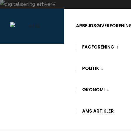
Skip
to
ARBEJDSGIVERFORENIN
content
FAGFORENING
POLITIK
FORSIDE
ARBEJDSRELATERET
DIGITALISERING OG FREMTIDENS
ØKONOMI
ERHVERV
Digitalisering
AMS ARTIKLER