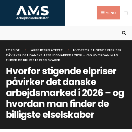
Search
Skip
for:
to
MENU
content
FORSIDE
ARBEJDSRELATERET
HVORFOR STIGENDE ELPRISER
PÅVIRKER DET DANSKE ARBEJDSMARKED I 2026 – OG HVORDAN MAN
FINDER DE BILLIGSTE ELSELSKABER
Hvorfor stigende elpriser
påvirker det danske
arbejdsmarked i 2026 – og
hvordan man finder de
billigste elselskaber