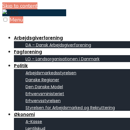
Skip to content
Menu
Arbejdsgiverforening
DA – Dansk Arbejdsgiverforening
Fagforening
LO – Landsorganisationen i Danmark
Politik
Arbejdsmarkedsstyrelsen
Danske Regioner
Den Danske Model
Erhvervsministeriet
Erhvervsstyrelsen
Styrelsen for Arbejdsmarked og Rekruttering
Økonomi
A-Kasse
Løntilskud