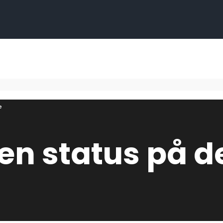
e
– en status på 