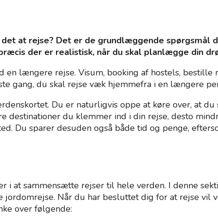
et at rejse? Det er de grundlæggende spørgsmål du bør
ræcis der er realistisk, når du skal planlægge din dr
en længere rejse. Visum, booking af hostels, bestille r
ørste gang, du skal rejse væk hjemmefra i en længere pe
denskortet. Du er naturligvis oppe at køre over, at du s
re destinationer du klemmer ind i din rejse, desto mindre 
f sted. Du sparer desuden også både tid og penge, efter
ter i at sammensætte rejser til hele verden. I denne s
e jordomrejse. Når du har besluttet dig for at rejse vil 
nke over følgende: