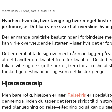
marts 12, 2021
|
Arbejdsrelateret
|
Peter
Hvorhen, hvornår, hvor længe og hvor meget koster d
jordomrejse. Det kan være svært at overskue, hvad p
Der er mange praktiske beslutninger i forbindelse med 
kan virke overvældende i starten – især hvis det er f
Det er nemt at lade sig rive med, når man kigger på ver
at det handler om kvalitet frem for kvantitet. Desto fle
lokale vibe og de skjulte perler, frem for at rushe a
forskellige destinationer ligesom det koster penge.
Hjææææælp
Men bare rolig, hjælpen er nær!
Rejsekris
er specialis
gennemgå, inden du tager det første skridt til din stor
med planlægning og rejsevejledning og så kan du tæ