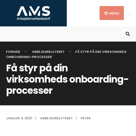
Search
Skip
for:
to
MENU
content
FORSIDE
ARBEJDSRELATERET
FÅ STYR PÅ DIN VIRKSOMHEDS
ONBOARDING-PROCESSER
Få styr på din
virksomheds onboarding-
processer
JANUAR 4, 2021
|
ARBEJDSRELATERET
|
PETER