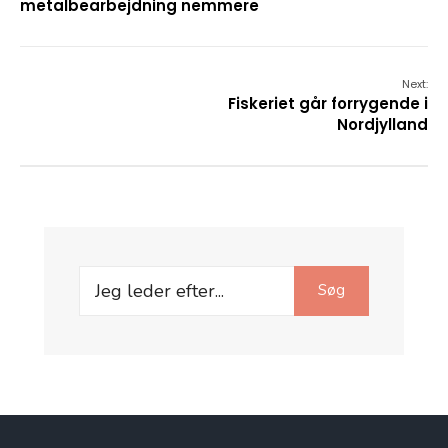
metalbearbejdning nemmere
Next:
Fiskeriet går forrygende i
Nordjylland
Search
Søg
for: