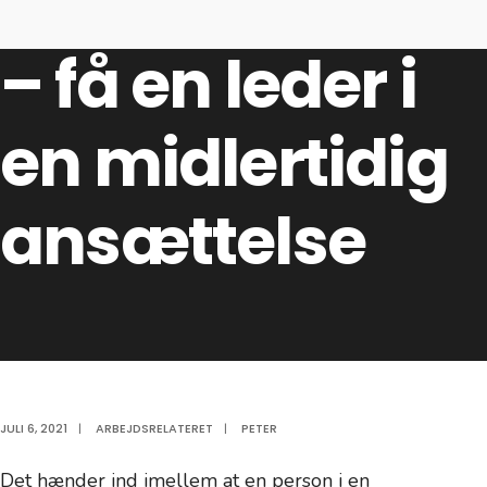
Management
– få en leder i
en midlertidig
ansættelse
JULI 6, 2021
|
ARBEJDSRELATERET
|
PETER
Det hænder ind imellem at en person i en