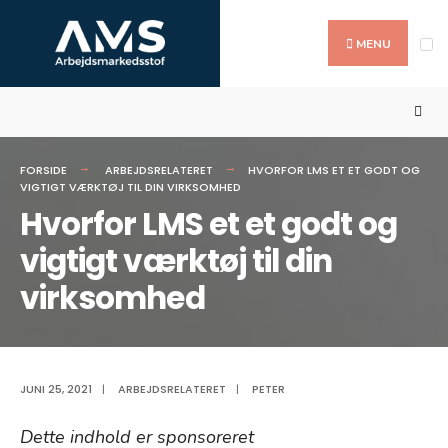
Search
Skip
for:
to
MENU
content
FORSIDE
ARBEJDSRELATERET
HVORFOR LMS ET ET GODT OG
VIGTIGT VÆRKTØJ TIL DIN VIRKSOMHED
Hvorfor LMS et et godt og
vigtigt værktøj til din
virksomhed
JUNI 25, 2021
|
ARBEJDSRELATERET
|
PETER
Dette indhold er sponsoreret