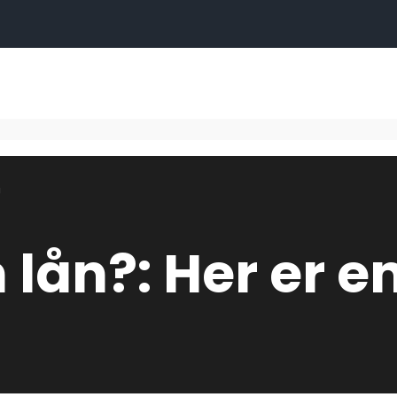
g
om lån?: Her er