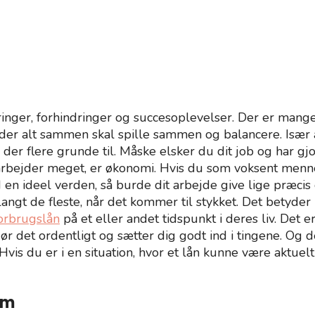
ger, forhindringer og succesoplevelser. Der er mange t
der alt sammen skal spille sammen og balancere. Især ar
flere grunde til. Måske elsker du dit job og har gjort de
å arbejder meget, er økonomi. Hvis du som voksent menn
en ideel verden, så burde dit arbejde give lige præcis d
langt de fleste, når det kommer til stykket. Det betyder
orbrugslån
på et eller andet tidspunkt i deres liv. Det 
gør det ordentligt og sætter dig godt ind i tingene. Og
. Hvis du er i en situation, hvor et lån kunne være aktuel
om