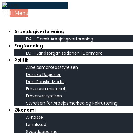
Skip
to
Menu
content
Arbejdsgiverforening
DA – Dansk Arbejdsgiverforening
Fagforening
LO – Landsorganisationen i Danmark
Politik
Arbejdsmarkedsstyrelsen
Danske Regioner
Den Danske Model
Erhvervsministeriet
Erhvervsstyrelsen
Styrelsen for Arbejdsmarked og Rekruttering
Økonomi
A-Kasse
Løntilskud
Sygedagpenge