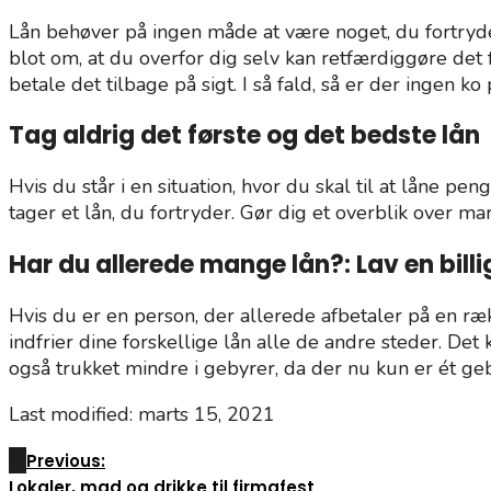
Lån behøver på ingen måde at være noget, du fortryder
blot om, at du overfor dig selv kan retfærdiggøre det f
betale det tilbage på sigt. I så fald, så er der ingen ko
Tag aldrig det første og det bedste lån
Hvis du står i en situation, hvor du skal til at låne p
tager et lån, du fortryder. Gør dig et overblik over ma
Har du allerede mange lån?: Lav en billi
Hvis du er en person, der allerede afbetaler på en ræk
indfrier dine forskellige lån alle de andre steder. Det
også trukket mindre i gebyrer, da der nu kun er ét geb
Last modified: marts 15, 2021
Previous:
Lokaler, mad og drikke til firmafest