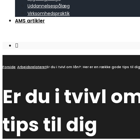
Uddannelsespålæg
Virksomhedspraktik
AMS artikler
Open
Search
Window
Forside
Arbejdsrelateret
Er du i tvivl om lån?: Her er en række gode tips til di
Er du i tvivl 
tips til dig