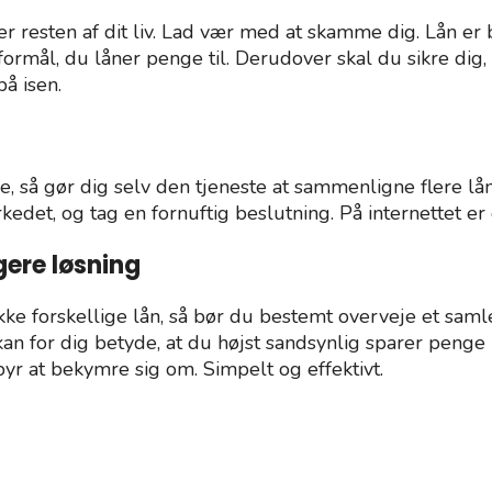
 resten af dit liv. Lad vær med at skamme dig. Lån er 
ormål, du låner penge til. Derudover skal du sikre dig, a
 på isen.
enge, så gør dig selv den tjeneste at sammenligne flere 
rkedet, og tag en fornuftig beslutning. På internettet e
gere løsning
ke forskellige lån, så bør du bestemt overveje et samle
 kan for dig betyde, at du højst sandsynlig sparer penge
yr at bekymre sig om. Simpelt og effektivt.