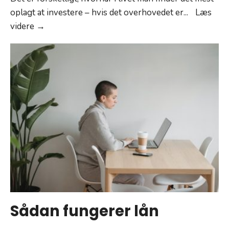
oplagt at investere – hvis det overhovedet er
...
Læs
Sådan
videre →
kan
du
investere,
mens
du
stadig
er
på
det
danske
arbejdsmarked
Sådan fungerer lån