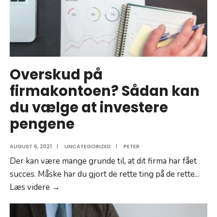
Overskud på
firmakontoen? Sådan kan
du vælge at investere
pengene
AUGUST 6, 2021
|
UNCATEGORIZED
|
PETER
Der kan være mange grunde til, at dit firma har fået
succes. Måske har du gjort de rette ting på de rette
...
Overskud
Læs videre →
på
firmakontoen?