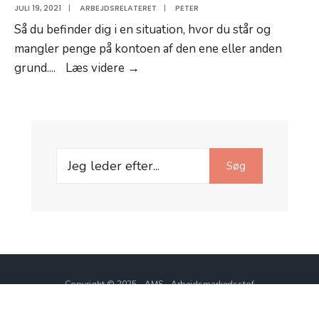
JULI 19, 2021
|
ARBEJDSRELATERET
|
PETER
Så du befinder dig i en situation, hvor du står og
mangler penge på kontoen af den ene eller anden
Sådan
grund.
...
Læs videre →
fungerer
lån
Search
Søg
for:
Copyright © 2025 - AMS - Arbejdsmarkedsstof