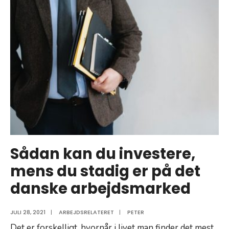
Sådan
kan
du
vælge
at
investere
pengene
Sådan kan du investere,
mens du stadig er på det
danske arbejdsmarked
JULI 28, 2021
|
ARBEJDSRELATERET
|
PETER
Det er forskelligt, hvornår i livet man finder det mest