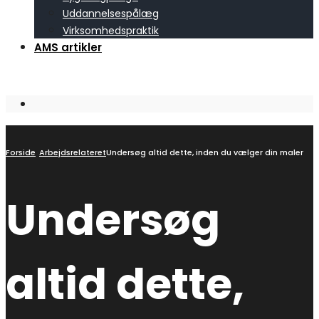
Uddannelsespålæg
Virksomhedspraktik
AMS artikler
Open
Search
Window
Forside
Arbejdsrelateret
Undersøg altid dette, inden du vælger din maler
Undersøg
altid dette,