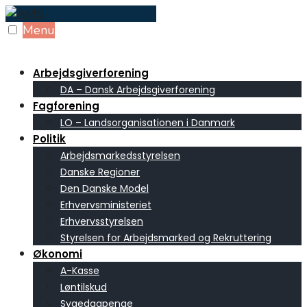
Skip
to
Menu
content
Arbejdsgiverforening
DA – Dansk Arbejdsgiverforening
Fagforening
LO – Landsorganisationen i Danmark
Politik
Arbejdsmarkedsstyrelsen
Danske Regioner
Den Danske Model
Erhvervsministeriet
Erhvervsstyrelsen
Styrelsen for Arbejdsmarked og Rekruttering
Økonomi
A-Kasse
Løntilskud
Sygedagpenge