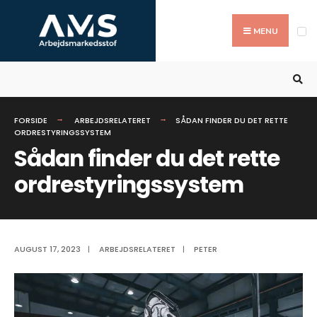
Search
Skip
for:
to
MENU
content
FORSIDE
ARBEJDSRELATERET
SÅDAN FINDER DU DET RETTE
ORDRESTYRINGSSYSTEM
Sådan finder du det rette
ordrestyringssystem
AUGUST 17, 2023
|
ARBEJDSRELATERET
|
PETER