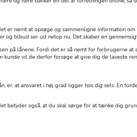
 flere og flere banker en del af forretningen online, s
at det er nemt at opsøge og sammenligne information o
iser og tilbud ser ud netop nu. Det skaber en gennemsi
sen på lånene. Fordi det er så nemt for forbrugerne at 
om kunde vil de derfor forsøge at give dig de laveste re
er, at ansvaret i høj grad ligger hos dig selv. En forde
t betyder også, at du skal sørge for at tænke dig grund