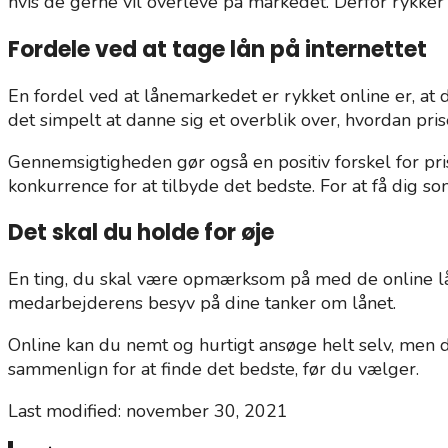
hvis de gerne vil overleve på markedet. Derfor rykker
Fordele ved at tage lån på internettet
En fordel ved at lånemarkedet er rykket online er, 
det simpelt at danne sig et overblik over, hvordan pr
Gennemsigtigheden gør også en positiv forskel for pri
konkurrence for at tilbyde det bedste. For at få dig s
Det skal du holde for øje
En ting, du skal være opmærksom på med de online lån, 
medarbejderens besyv på dine tanker om lånet.
Online kan du nemt og hurtigt ansøge helt selv, men de
sammenlign for at finde det bedste, før du vælger.
Last modified: november 30, 2021