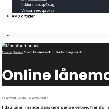
Uddannelsespålæg
Virksomhedspraktik
AMS artikler
Open
Search
Window
Forside
Diverse
Online lånemarkedet – Sådan fungerer det
Online lånema
november 30, 2021
|
Diverse
|
Peter
I dag låner mange danskere penge online, fremfor at