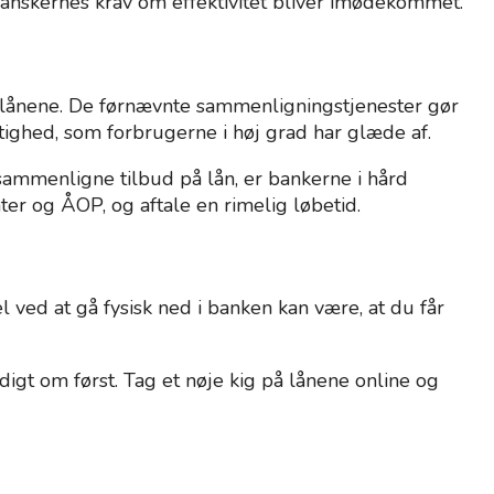
å danskernes krav om effektivitet bliver imødekommet.
m lånene. De førnævnte sammenligningstjenester gør
gtighed, som forbrugerne i høj grad har glæde af.
sammenligne tilbud på lån, er bankerne i hård
nter og ÅOP, og aftale en rimelig løbetid.
l ved at gå fysisk ned i banken kan være, at du får
igt om først. Tag et nøje kig på lånene online og