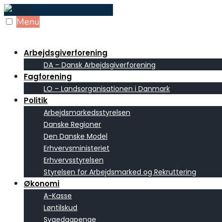
Skip
to
Menu
content
Arbejdsgiverforening
DA – Dansk Arbejdsgiverforening
Fagforening
LO – Landsorganisationen i Danmark
Politik
Arbejdsmarkedsstyrelsen
Danske Regioner
Den Danske Model
Erhvervsministeriet
Erhvervsstyrelsen
Styrelsen for Arbejdsmarked og Rekruttering
Økonomi
A-Kasse
Løntilskud
Sygedagpenge