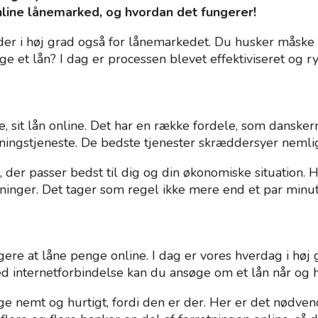
online lånemarked, og hvordan det fungerer!
der i høj grad også for lånemarkedet. Du husker måske 
 et lån? I dag er processen blevet effektiviseret og ry
, sit lån online. Det har en række fordele, som dansker
ingstjeneste. De bedste tjenester skræddersyer nemlig 
 der passer bedst til dig og din økonomiske situation. H
ninger. Det tager som regel ikke mere end et par minut
ere at låne penge online. I dag er vores hverdag i høj 
d internetforbindelse kan du ansøge om et lån når og h
e nemt og hurtigt, fordi den er der. Her er det nødven