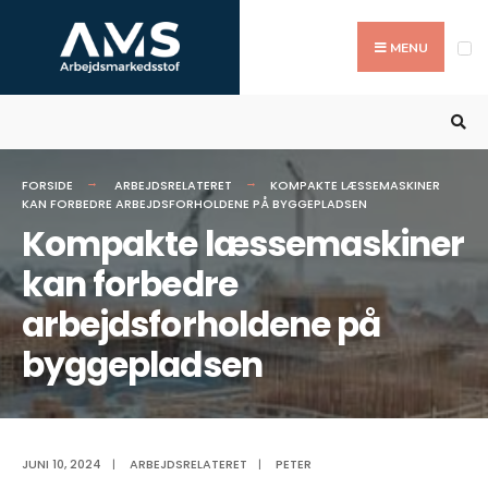
Search
Skip
for:
to
MENU
content
FORSIDE
ARBEJDSRELATERET
KOMPAKTE LÆSSEMASKINER
KAN FORBEDRE ARBEJDSFORHOLDENE PÅ BYGGEPLADSEN
Kompakte læssemaskiner
kan forbedre
arbejdsforholdene på
byggepladsen
JUNI 10, 2024
|
ARBEJDSRELATERET
|
PETER