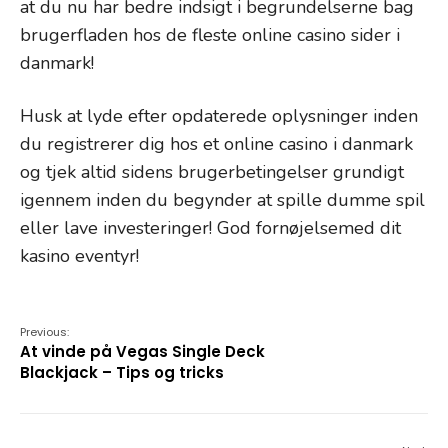
at du nu har bedre indsigt i begrundelserne bag
brugerfladen hos de fleste online casino sider i
danmark!
Husk at lyde efter opdaterede oplysninger inden
du registrerer dig hos et online casino i danmark
og tjek altid sidens brugerbetingelser grundigt
igennem inden du begynder at spille dumme spil
eller lave investeringer! God fornøjelsemed dit
kasino eventyr!
Previous:
At vinde på Vegas Single Deck
Blackjack – Tips og tricks