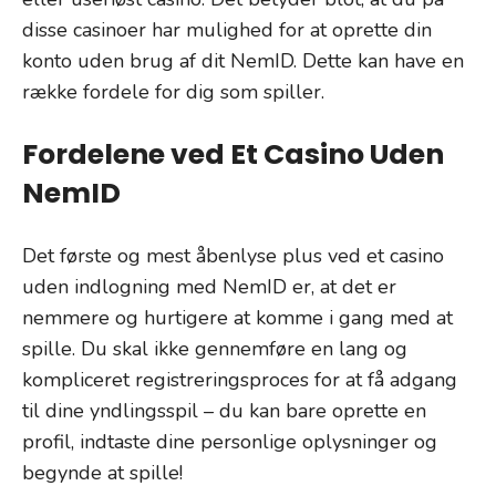
disse casinoer har mulighed for at oprette din
konto uden brug af dit NemID. Dette kan have en
række fordele for dig som spiller.
Fordelene ved Et Casino Uden
NemID
Det første og mest åbenlyse plus ved et casino
uden indlogning med NemID er, at det er
nemmere og hurtigere at komme i gang med at
spille. Du skal ikke gennemføre en lang og
kompliceret registreringsproces for at få adgang
til dine yndlingsspil – du kan bare oprette en
profil, indtaste dine personlige oplysninger og
begynde at spille!