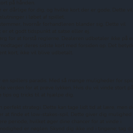
kort på hånden.
r dårlige for dig, og hvilke kort der er gode. Dette vil
utninger i løbet af spillet.
temmer, hvornår forhandleren blander sig. Dette vil
er et godt tidspunkt at satse eller ej.
 sørg for at forstå reglerne. Dealeren udbetaler ikke på e
modtager deres sidste kort med forsiden op. Det betyd
t kort, ikke vil blive udbetalt.
r en spillers paradis. Med så mange muligheder for spil
le verden for at prøve lykken. Hvis du vil vinde stort p
tips og tricks til at hjælpe dig.
n perfekt strategi. Dette kan tage lidt tid at lære, men d
er at finde et low-stakes-spil. Dette giver dig mulighed
 periode, hvilket øger dine chancer for at vinde i
modighed er nøglen. Skynd dig ikke ind i tingene; tag di