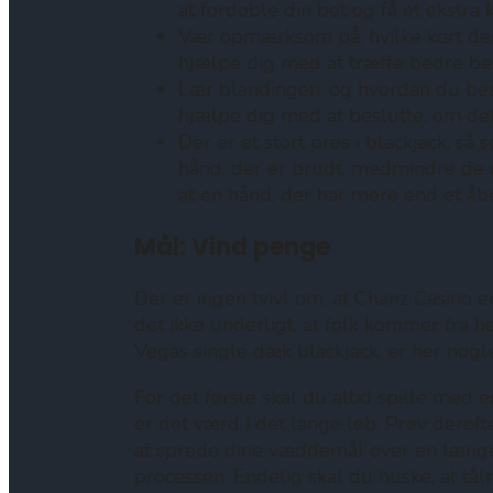
at fordoble din bet og få et ekstra 
Vær opmærksom på, hvilke kort der e
hjælpe dig med at træffe bedre besl
Lær blandingen, og hvordan du bes
hjælpe dig med at beslutte, om det 
Der er et stort pres i blackjack, så
hånd, der er brudt, medmindre de 
at en hånd, der har mere end et åben
Mål: Vind penge
Der er ingen tvivl om, at Chanz Casino e
det ikke underligt, at folk kommer fra he
Vegas single dæk blackjack, er her nogle 
For det første skal du altid spille med e
er det værd i det lange løb. Prøv dereft
at sprede dine væddemål over en længere
processen. Endelig skal du huske, at tål