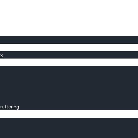
rk
ruttering