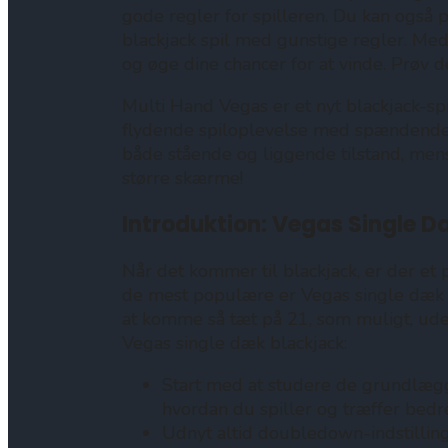
gode regler for spilleren. Du kan også 
blackjack spil med gunstige regler. Med
og øge dine chancer for at vinde. Prøv de
Multi Hand Vegas er et nyt blackjack-sp
flydende spiloplevelse med spændende a
både stående og liggende tilstand, mens
større skærme!
Introduktion: Vegas Single 
Når det kommer til blackjack, er der et pa
de mest populære er Vegas single dæk bl
at komme så tæt på 21, som muligt, uden 
Vegas single dæk blackjack:
Start med at studere de grundlæggen
hvordan du spiller og træffer bedre
Udnyt altid doubledown-indstilling