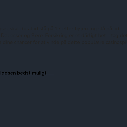
as, skal du altid stå på 17 eller højere og slå på lidt
el esser og 8’ere. Forsikring er et dårligt bet – tag de
e dine chancer for at vinde på dette populære casinospil
yt pladsen bedst muligt