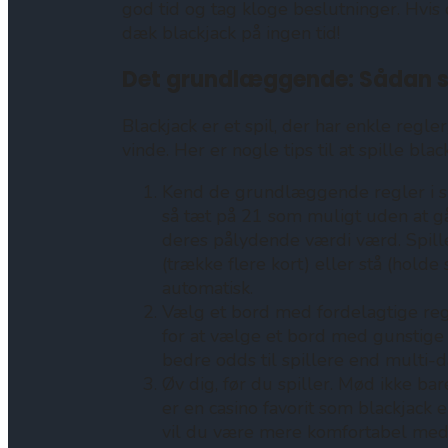
god tid og tag kloge beslutninger. Hvis d
dæk blackjack på ingen tid!
Det grundlæggende: Sådan sp
Blackjack er et spil, der har enkle regl
vinde. Her er nogle tips til at spille blac
Kend de grundlæggende regler i spi
så tæt på 21 som muligt uden at gå 
deres pålydende værdi værd. Spill
(trække flere kort) eller stå (holde 
automatisk.
Vælg et bord med fordelagtige regle
for at vælge et bord med gunstige 
bedre odds til spillere end multi-d
Øv dig, før du spiller. Mød ikke ba
er en casino favorit som blackjack
vil du være mere komfortabel med at 