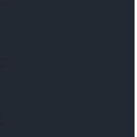
gle
mme
 er
t
de