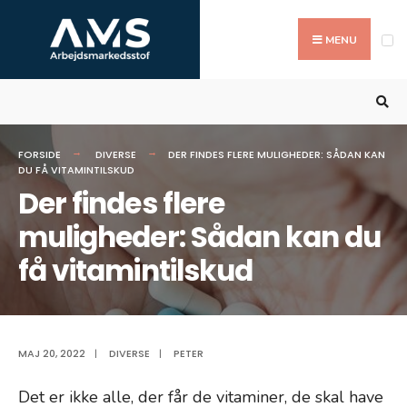
Search
Skip
for:
to
MENU
content
FORSIDE
DIVERSE
DER FINDES FLERE MULIGHEDER: SÅDAN KAN
DU FÅ VITAMINTILSKUD
Der findes flere
muligheder: Sådan kan du
få vitamintilskud
MAJ 20, 2022
|
DIVERSE
|
PETER
Det er ikke alle, der får de vitaminer, de skal have