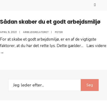
Sådan skaber du et godt arbejdsmiljø
APRIL 9, 2021
|
ARBEJDSRELATERET
|
PETER
For at skabe et godt arbejdsmiljø, er en af de vigtigste
faktorer, at du har det rette lys. Dette gælder
...
Læs videre
Sådan
→
skaber
du
et
godt
Search
arbejdsmiljø
Søg
for: