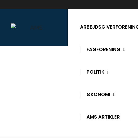
Skip
to
ARBEJDSGIVERFORENIN
content
FAGFORENING
POLITIK
OutletLamper
ØKONOMI
AMS ARTIKLER