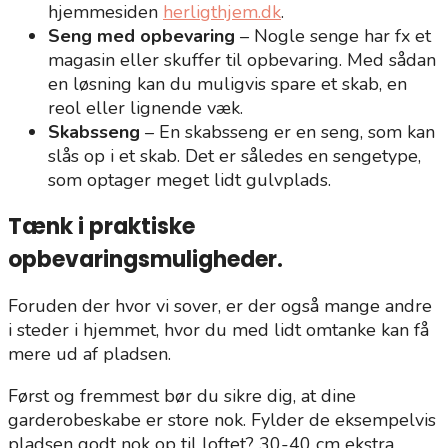
hjemmesiden
herligthjem.dk
.
Seng med opbevaring
– Nogle senge har fx et
magasin eller skuffer til opbevaring. Med sådan
en løsning kan du muligvis spare et skab, en
reol eller lignende væk.
Skabsseng
– En skabsseng er en seng, som kan
slås op i et skab. Det er således en sengetype,
som optager meget lidt gulvplads.
Tænk i praktiske
opbevaringsmuligheder.
Foruden der hvor vi sover, er der også mange andre
i steder i hjemmet, hvor du med lidt omtanke kan få
mere ud af pladsen.
Først og fremmest bør du sikre dig, at dine
garderobeskabe er store nok. Fylder de eksempelvis
pladsen godt nok op til loftet? 30-40 cm ekstra