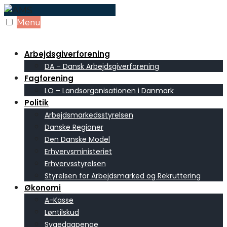
Skip
to
Menu
content
Arbejdsgiverforening
DA – Dansk Arbejdsgiverforening
Fagforening
LO – Landsorganisationen i Danmark
Politik
Arbejdsmarkedsstyrelsen
Danske Regioner
Den Danske Model
Erhvervsministeriet
Erhvervsstyrelsen
Styrelsen for Arbejdsmarked og Rekruttering
Økonomi
A-Kasse
Løntilskud
Sygedagpenge