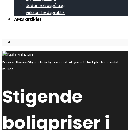
Uddannelsespålæg
Virksomhedspraktik
AMS artikler
Open
Search
Window
Forside
Diverse
Stigende boligpriser i storbyen – Udnyt pladsen bedst
muligt
Stigende
boligpriser i