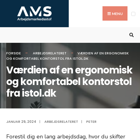
Search
Skip
for:
to
MENU
content
FORSIDE
ARBEJDSRELATERET
VÆRDIEN AF EN ERGONOMISK
OG KOMFORTABEL KONTORSTOL FRA ISTOL.DK
Værdien af en ergonomisk
og komfortabel kontorstol
fra istol.dk
JANUAR 29, 2024
|
ARBEJDSRELATERET
|
PETER
Forestil dig en lang arbejdsdag, hvor du skifter