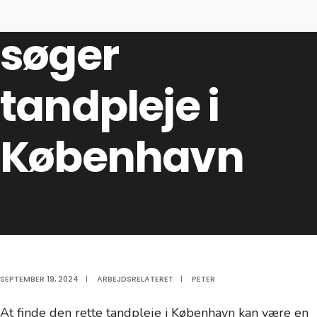
patienter, der
søger
tandpleje i
København
SEPTEMBER 19, 2024
|
ARBEJDSRELATERET
|
PETER
At finde den rette tandpleje i København kan være en