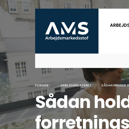
for:
Skip
to
ARBEJD
content
FORSIDE
ARBEJDSRELATERET
SÅDAN HOLDER D
Sådan hold
forretning