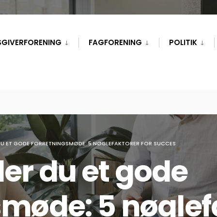
SGIVERFORENING
FAGFORENING
POLITIK
U ET GODE FORRETNINGSMØDE: 5 NØGLEFAKTORER FOR SUCCES
er du et gode
smøde: 5 nøglefa