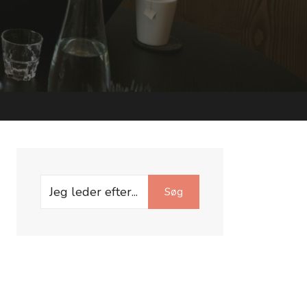
Search
Søg
for: