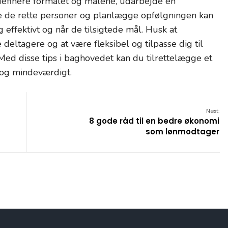
efinere formålet og målene, udarbejde en
ere de rette personer og planlægge opfølgningen kan
g effektivt og når de tilsigtede mål. Husk at
deltagere og at være fleksibel og tilpasse dig til
ed disse tips i baghovedet kan du tilrettelægge et
 og mindeværdigt.
Next:
8 gode råd til en bedre økonomi
som lønmodtager