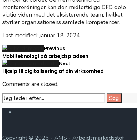
mentorordninger kan den midlertidige CFO dele
vigtig viden med det eksisterende team, hvilket
styrker organisationens samlede kompetencer.
Last modified: januar 18, 2024
Previous:
Mobilteknologi på arbejdspladsen
Next:
Hjælp til digitalisering af din virksomhed
Comments are closed.
Search
Søg
for:
Open
Search
Window
Copyright © 2025 - AMS - Arbejdsmarkedsstof