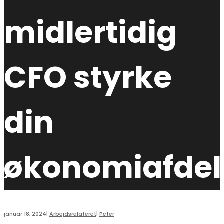
midlertidig
CFO styrke
din
økonomiafdel
januar 18, 2024
|
Arbejdsrelateret
|
Peter