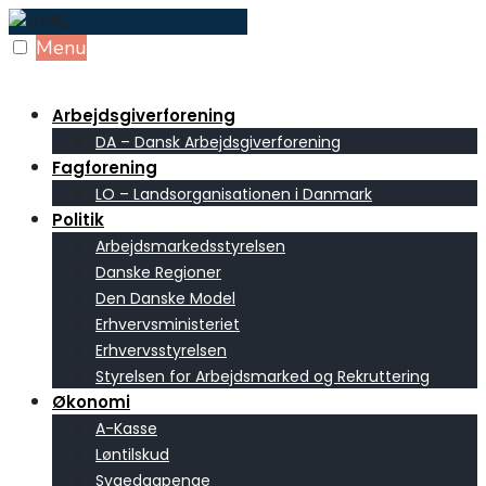
Skip
to
Menu
content
Arbejdsgiverforening
DA – Dansk Arbejdsgiverforening
Fagforening
LO – Landsorganisationen i Danmark
Politik
Arbejdsmarkedsstyrelsen
Danske Regioner
Den Danske Model
Erhvervsministeriet
Erhvervsstyrelsen
Styrelsen for Arbejdsmarked og Rekruttering
Økonomi
A-Kasse
Løntilskud
Sygedagpenge