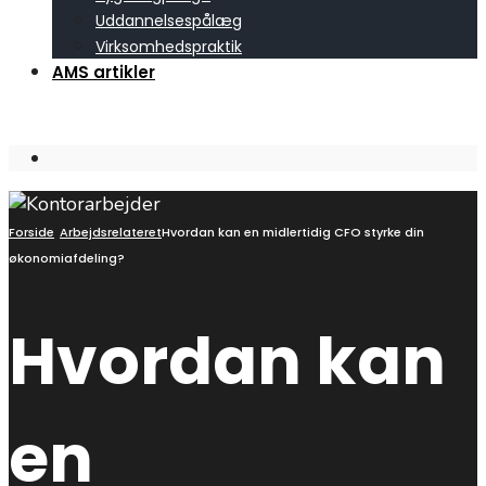
Uddannelsespålæg
Virksomhedspraktik
AMS artikler
Open
Search
Window
Forside
Arbejdsrelateret
Hvordan kan en midlertidig CFO styrke din
økonomiafdeling?
Hvordan kan
en