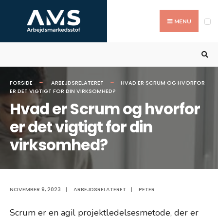
Search
Skip
for:
to
MENU
content
FORSIDE
ARBEJDSRELATERET
HVAD ER SCRUM OG HVORFOR
ER DET VIGTIGT FOR DIN VIRKSOMHED?
Hvad er Scrum og hvorfor
er det vigtigt for din
virksomhed?
NOVEMBER 9, 2023
|
ARBEJDSRELATERET
|
PETER
Scrum er en agil projektledelsesmetode, der er