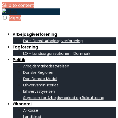
Skip to content
Menu
Arbejdsgiverforening
DA – Dansk Arbejdsgiverforening
Fagforening
LO – Landsorganisationen i Danmark
Politik
Arbejdsmarkedsstyrelsen
Danske Regioner
Den Danske Model
Erhvervsministeriet
Erhvervsstyrelsen
Styrelsen for Arbejdsmarked og Rekruttering
Økonomi
A-Kasse
Løntilskud