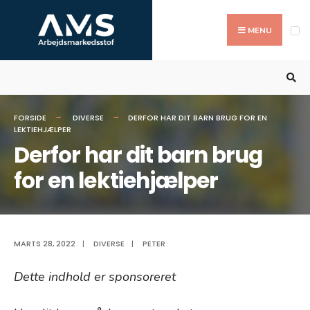
Search
Skip
for:
to
MENU
content
FORSIDE
DIVERSE
DERFOR HAR DIT BARN BRUG FOR EN
LEKTIEHJÆLPER
Derfor har dit barn brug
for en lektiehjælper
MARTS 28, 2022
|
DIVERSE
|
PETER
Dette indhold er sponsoreret