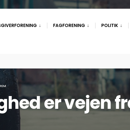
SGIVERFORENING
FAGFORENING
POLITIK
FREM
hed er vejen f