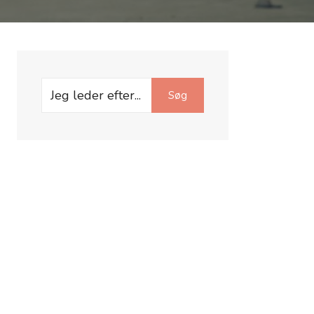
Search
Søg
for: