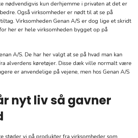
kke nødvendigvis kun derhjemme i privaten at det er
edre. Også virksomheder er nødt til at se på
iltag. Virksomheden Genan A/S er dog lige et skridt
for her er hele virksomheden bygget op på
enan A/S. De har her valgt at se på hvad man kan
ra alverdens køretøjer. Disse dæk ville normalt være
 længere er anvendelige på vejene, men hos Genan A/S
r nyt liv så gavner
d
te støder vi på produkter fra virksomheder som