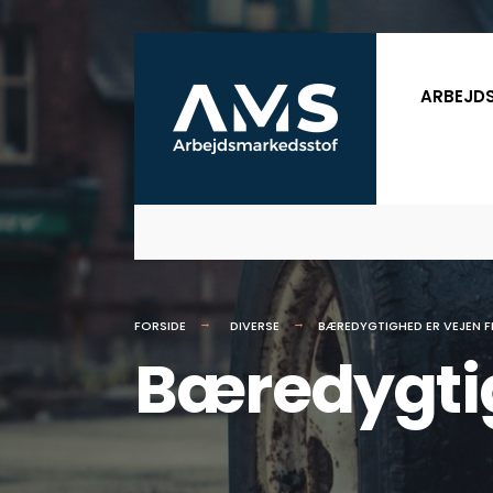
for:
Skip
to
ARBEJD
content
FORSIDE
DIVERSE
BÆREDYGTIGHED ER VEJEN 
Bæredygtig