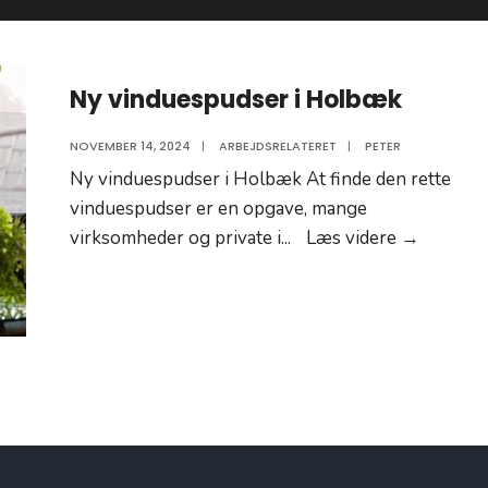
Ny vinduespudser i Holbæk​
NOVEMBER 14, 2024
|
ARBEJDSRELATERET
|
PETER
Ny vinduespudser i Holbæk At finde den rette
vinduespudser er en opgave, mange
Ny
virksomheder og private i
...
Læs videre →
vindues
i
Holbæk​