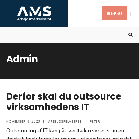
Search
Skip
for:
to
MENU
content
Admin
Derfor skal du outsource
virksomhedens IT
NOVEMBER 16, 2023
|
ARBEJDSRELATERET
|
PETER
Outsourcing af IT kan på overfladen synes som en