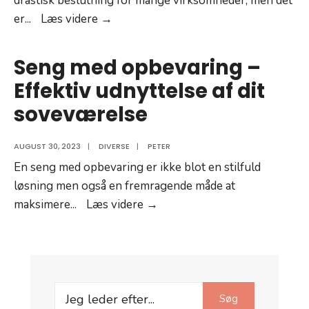
drastisk beslutning for mange virksomheder, men det
Derfor
er
...
Læs videre →
skal
du
Seng med opbevaring –
outsource
Effektiv udnyttelse af dit
virksomhedens
soveværelse
IT
AUGUST 30, 2023
|
DIVERSE
|
PETER
En seng med opbevaring er ikke blot en stilfuld
løsning men også en fremragende måde at
Seng
maksimere
...
Læs videre →
med
opbevaring
–
Effektiv
Search
udnyttelse
Søg