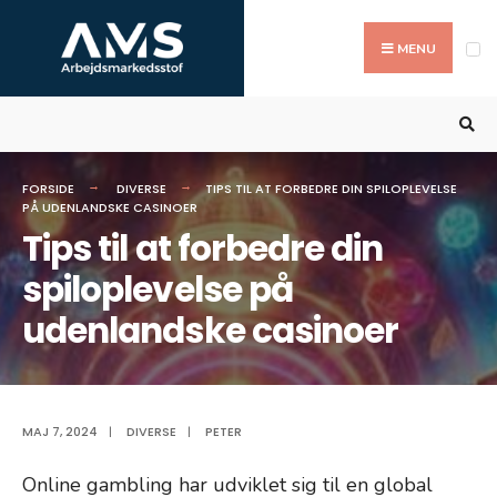
Search
Skip
for:
to
MENU
content
FORSIDE
DIVERSE
TIPS TIL AT FORBEDRE DIN SPILOPLEVELSE
PÅ UDENLANDSKE CASINOER
Tips til at forbedre din
spiloplevelse på
udenlandske casinoer
MAJ 7, 2024
|
DIVERSE
|
PETER
Online gambling har udviklet sig til en global