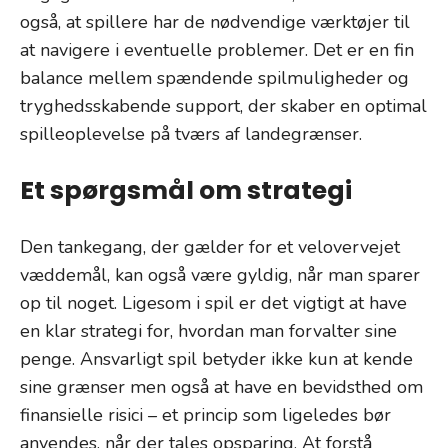
også, at spillere har de nødvendige værktøjer til
at navigere i eventuelle problemer. Det er en fin
balance mellem spændende spilmuligheder og
tryghedsskabende support, der skaber en optimal
spilleoplevelse på tværs af landegrænser.
Et spørgsmål om strategi
Den tankegang, der gælder for et velovervejet
væddemål, kan også være gyldig, når man sparer
op til noget. Ligesom i spil er det vigtigt at have
en klar strategi for, hvordan man forvalter sine
penge. Ansvarligt spil betyder ikke kun at kende
sine grænser men også at have en bevidsthed om
finansielle risici – et princip som ligeledes bør
anvendes, når der tales opsparing. At forstå