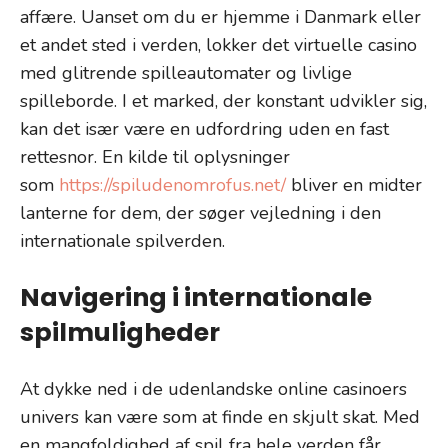
affære. Uanset om du er hjemme i Danmark eller
et andet sted i verden, lokker det virtuelle casino
med glitrende spilleautomater og livlige
spilleborde. I et marked, der konstant udvikler sig,
kan det især være en udfordring uden en fast
rettesnor. En kilde til oplysninger
som
https://spiludenomrofus.net/
bliver en midter
lanterne for dem, der søger vejledning i den
internationale spilverden.
Navigering i internationale
spilmuligheder
At dykke ned i de udenlandske online casinoers
univers kan være som at finde en skjult skat. Med
en mangfoldighed af spil fra hele verden får