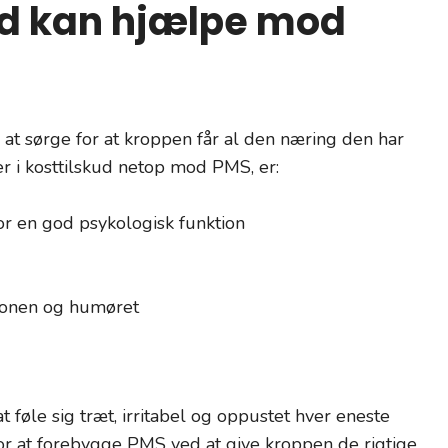
ud kan hjælpe mod
 at sørge for at kroppen får al den næring den har
er i kosttilskud netop mod PMS, er:
r en god psykologisk funktion
ionen og humøret
t føle sig træt, irritabel og oppustet hver eneste
or at forebygge PMS ved at give kroppen de rigtige