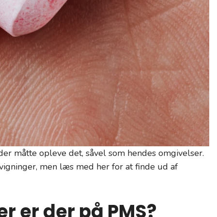
 der måtte opleve det, såvel som hendes omgivelser.
gninger, men læs med her for at finde ud af
r er der på PMS?