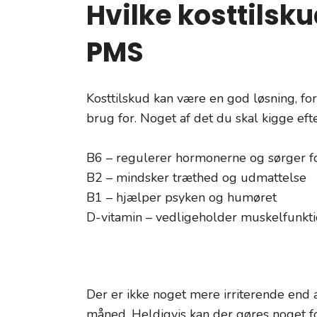
Hvilke kosttilsk
PMS
Kosttilskud kan være en god løsning, for
brug for. Noget af det du skal kigge eft
B6 – regulerer hormonerne og sørger fo
B2 – mindsker træthed og udmattelse
B1 – hjælper psyken og humøret
D-vitamin – vedligeholder muskelfunkt
Der er ikke noget mere irriterende end a
måned. Heldigvis kan der gøres noget f