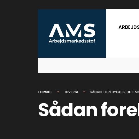
for:
Skip
to
ARBEJD
content
FORSIDE
DIVERSE
SÅDAN FOREBYGGER DU PM
Sådan for