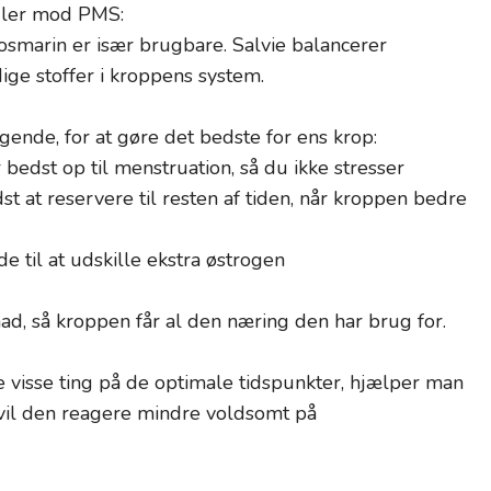
idler mod PMS:
rosmarin er især brugbare. Salvie balancerer
ge stoffer i kroppens system.
lgende, for at gøre det bedste for ens krop:
 bedst op til menstruation, så du ikke stresser
t at reservere til resten af tiden, når kroppen bedre
e til at udskille ekstra østrogen
 mad, så kroppen får al den næring den har brug for.
re visse ting på de optimale tidspunkter, hjælper man
 vil den reagere mindre voldsomt på