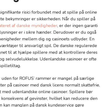
signifikante risici forbundet med at spille på online
te bekymringer er sikkerheden. Når du spiller på
teret af danske myndigheder
, er der ingen garanti
plysninger er i sikre hænder. Derudover er du også
å uenigheder mellem dig og casinoets udbyder. En
ærktøjer til ansvarligt spil. De danske regulerede
gnet til at hjælpe spillere med at kontrollere deres
og selvudelukkelse. Udenlandske casinoer er ofte
pilletiltag.
r uden for ROFUS’ rammer er mangel på særlige
ster på casinoer med dansk licens normalt skattefrie,
t med udenlandske online casinoer. Spillere bør
konsekvens af gevinster, hvilket kan reducere den
n kan manglen på dansk kundeservice gøre