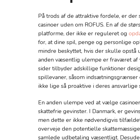
På trods af de attraktive fordele, er der 
casinoer uden om ROFUS. En af de størs
platforme, der ikke er reguleret og
opda
for, at dine spil, penge og personlige o
mindre beskyttet, hvis der skulle opst
anden væsentlig ulempe er fraværet af v
sider tilbyder adskillige funktioner desi
spillevaner, såsom indsætningsgrænser 
ikke lige så proaktive i deres ansvarlige s
En anden ulempe ved at vælge casinoe
skattefrie gevinster. I Danmark, er gevin
men dette er ikke nødvendigvis tilfælde
overveje den potentielle skattemæssige 
samlede udbetaling væsentligt. Desude