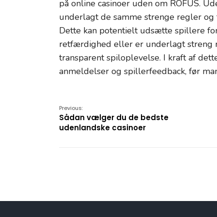
på online casinoer uden om ROFUS. Uden
underlagt de samme strenge regler og t
Dette kan potentielt udsætte spillere fo
retfærdighed eller er underlagt streng r
transparent spiloplevelse. I kraft af dette
anmeldelser og spillerfeedback, før man 
Previous:
Sådan vælger du de bedste
udenlandske casinoer