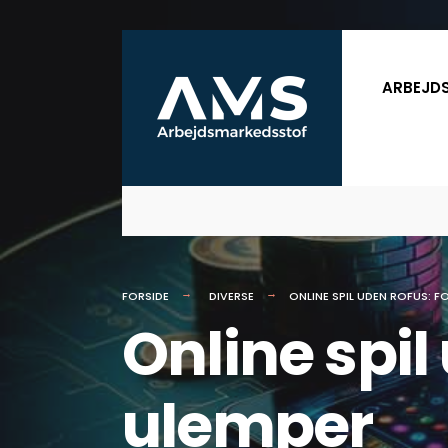
for:
Skip
to
ARBEJD
content
FORSIDE
DIVERSE
ONLINE SPIL UDEN ROFUS: F
Online spil
ulemper