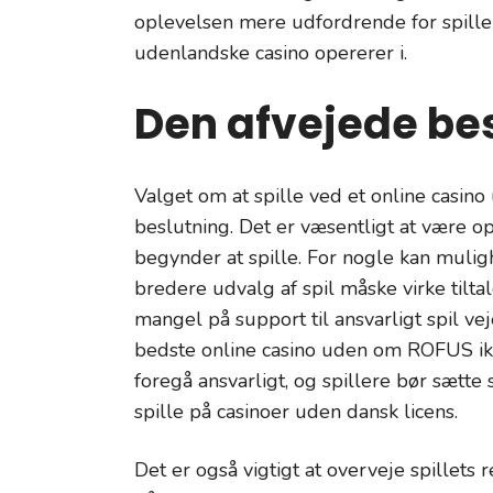
oplevelsen mere udfordrende for spiller
udenlandske casino opererer i.
Den afvejede be
Valget om at spille ved et online casi
beslutning. Det er væsentligt at være
begynder at spille. For nogle kan mulig
bredere udvalg af spil måske virke tilt
mangel på support til ansvarligt spil vej
bedste online casino uden om ROFUS ikk
foregå ansvarligt, og spillere bør sætte 
spille på casinoer uden dansk licens.
Det er også vigtigt at overveje spillets