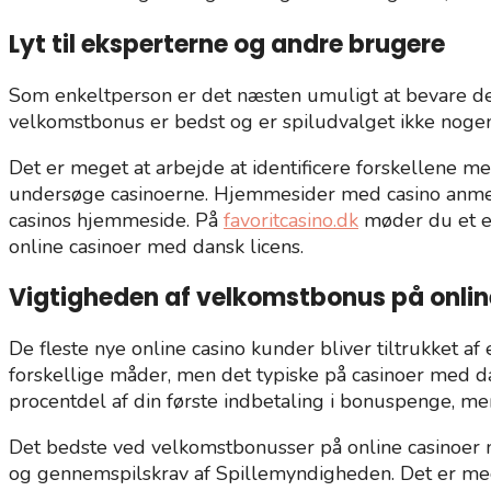
Lyt til eksperterne og andre brugere
Som enkeltperson er det næsten umuligt at bevare det
velkomstbonus er bedst og er spiludvalget ikke nogen
Det er meget at arbejde at identificere forskellene m
undersøge casinoerne. Hjemmesider med casino anmeld
casinos hjemmeside. På
favoritcasino.dk
møder du et er
online casinoer med dansk licens.
Vigtigheden af velkomstbonus på onlin
De fleste nye online casino kunder bliver tiltrukket 
forskellige måder, men det typiske på casinoer med d
procentdel af din første indbetaling i bonuspenge, m
Det bedste ved velkomstbonusser på online casinoer m
og gennemspilskrav af Spillemyndigheden. Det er med 