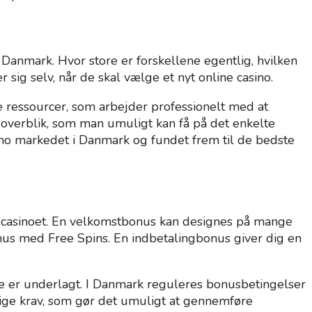
anmark. Hvor store er forskellene egentlig, hvilken
ig selv, når de skal vælge et nyt online casino.
de ressourcer, som arbejder professionelt med at
overblik, som man umuligt kan få på det enkelte
no markedet i Danmark og fundet frem til de bedste
hos casinoet. En velkomstbonus kan designes på mange
onus med Free Spins. En indbetalingbonus giver dig en
e er underlagt. I Danmark reguleres bonusbetingelser
lige krav, som gør det umuligt at gennemføre