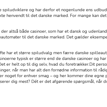
piludviklere og har derfor et nogenlunde ens udbud af
kte henvendt til det danske marked. For mange kan det g
er der altså både casinoer, som har et dansk og udenla
leautomater til det danske marked. Det gælder eksempel
fte har et større spiludvalg men færre danske spille
inoerne typisk er større end de danske casinoer og har
et er helt op til dig selv, hvad du foretrækker.Dit pers
nger, når man har alt den fornødne information til rådi
 er noget for enhver smag – og her kommer dine egne prio
rer dig mest? Dét er det afgørende spørgsmål, når du v