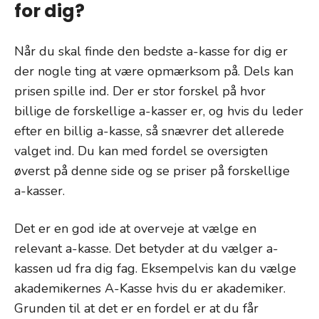
for dig?
Når du skal finde den bedste a-kasse for dig er
der nogle ting at være opmærksom på. Dels kan
prisen spille ind. Der er stor forskel på hvor
billige de forskellige a-kasser er, og hvis du leder
efter en billig a-kasse, så snævrer det allerede
valget ind. Du kan med fordel se oversigten
øverst på denne side og se priser på forskellige
a-kasser.
Det er en god ide at overveje at vælge en
relevant a-kasse. Det betyder at du vælger a-
kassen ud fra dig fag. Eksempelvis kan du vælge
akademikernes A-Kasse hvis du er akademiker.
Grunden til at det er en fordel er at du får