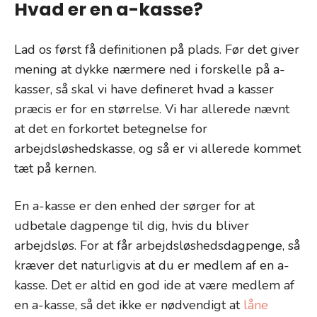
Hvad er en a-kasse?
Lad os først få definitionen på plads. Før det giver
mening at dykke nærmere ned i forskelle på a-
kasser, så skal vi have defineret hvad a kasser
præcis er for en størrelse. Vi har allerede nævnt
at det en forkortet betegnelse for
arbejdsløshedskasse, og så er vi allerede kommet
tæt på kernen.
En a-kasse er den enhed der sørger for at
udbetale dagpenge til dig, hvis du bliver
arbejdsløs. For at får arbejdsløshedsdagpenge, så
kræver det naturligvis at du er medlem af en a-
kasse. Det er altid en god ide at være medlem af
en a-kasse, så det ikke er nødvendigt at
låne