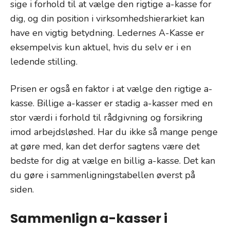
sige i forhold til at vælge den rigtige a-kasse for
dig, og din position i virksomhedshierarkiet kan
have en vigtig betydning. Ledernes A-Kasse er
eksempelvis kun aktuel, hvis du selv er i en
ledende stilling.
Prisen er også en faktor i at vælge den rigtige a-
kasse. Billige a-kasser er stadig a-kasser med en
stor værdi i forhold til rådgivning og forsikring
imod arbejdsløshed. Har du ikke så mange penge
at gøre med, kan det derfor sagtens være det
bedste for dig at vælge en billig a-kasse. Det kan
du gøre i sammenligningstabellen øverst på
siden.
Sammenlign a-kasser i