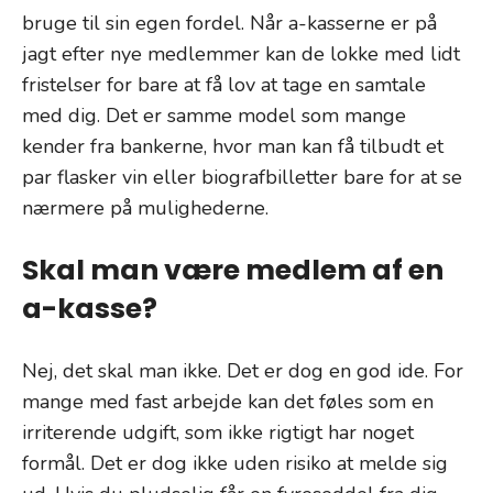
bruge til sin egen fordel. Når a-kasserne er på
jagt efter nye medlemmer kan de lokke med lidt
fristelser for bare at få lov at tage en samtale
med dig. Det er samme model som mange
kender fra bankerne, hvor man kan få tilbudt et
par flasker vin eller biografbilletter bare for at se
nærmere på mulighederne.
Skal man være medlem af en
a-kasse?
Nej, det skal man ikke. Det er dog en god ide. For
mange med fast arbejde kan det føles som en
irriterende udgift, som ikke rigtigt har noget
formål. Det er dog ikke uden risiko at melde sig