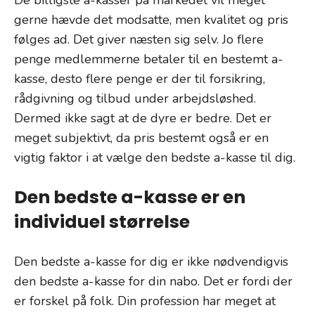
De billigste a-kasser på markedet vil meget
gerne hævde det modsatte, men kvalitet og pris
følges ad. Det giver næsten sig selv. Jo flere
penge medlemmerne betaler til en bestemt a-
kasse, desto flere penge er der til forsikring,
rådgivning og tilbud under arbejdsløshed.
Dermed ikke sagt at de dyre er bedre. Det er
meget subjektivt, da pris bestemt også er en
vigtig faktor i at vælge den bedste a-kasse til dig.
Den bedste a-kasse er en
individuel størrelse
Den bedste a-kasse for dig er ikke nødvendigvis
den bedste a-kasse for din nabo. Det er fordi der
er forskel på folk. Din profession har meget at