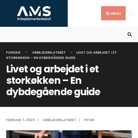
Search
Skip
for:
to
MENU
content
FORSIDE
ARBEJDSRELATERET
LIVET OG ARBEJDET I ET
STORKØKKEN – EN DYBDEGÅENDE GUIDE
Livet og arbejdet i et
storkøkken – En
dybdegående guide
FEBRUAR 7, 2024
|
ARBEJDSRELATERET
|
PETER